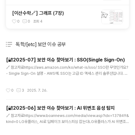
[이산수학🔗] 그래프 (7장)
0
0
조회
4
독학/[etc] 보안 이슈 공부
분류 전체보기
주요 글 목록
[🔐2025-07] 보안 이슈 찾아보기 : SSO(Single Sign-On)
글 내용
🔗 참고자료https://aws.amazon.com/ko/what-is/sso/ SSO란 무엇인가요?
- Single Sign-On 설명 - AWS예. SSO는 고급 ID 액세스 관리 솔루션입니다. 단
일 로그온 솔루션을 구축하면 엔터프라이즈 애플리케이션 및 리소스에 대한 사용자
액세스 관리를 수행할 수 있습니다. SSO 솔루션을 사용하면 애aws.amazon.co
작성시간
0
3
2025. 7. 26.
m 1. SSO(Single Sign-On)란?1.1 정의- 1회 사용자 인증으로 다수의 애플리케이
션 및 웹사이트에 대한 사용자 로그인을 허용하는 인증 솔루션- 한 번 자격 증명이 검
증된 사용자에게 반복되는 로그인 없이 모든 암호 보호 리소스에 액세스하도록 하여
[🔐2025-06] 보안 이슈 찾아보기 : AI 위변조 음성 탐지
보안과 사용자 경험을 모두 충족할 수 있음. 1.2 이점- 암호 보안 강화암호로 인..
글 내용
🔗 참고자료https://www.boannews.com/media/view.asp?idx=137849&
kind=0 LG유플러스, AI로 딥페이크 보이스피싱 잡는다LG유플러스가 AI 위변조
한 음성을 탐지하는 ‘안티딥보이스’(Anti-DeepVoice) 기술을 30일 자사 AI 에이
전트 서비스 ‘익시오’에 탑재해 온디바이스 형태로 상용화한다. AI가 합성한 얼굴을