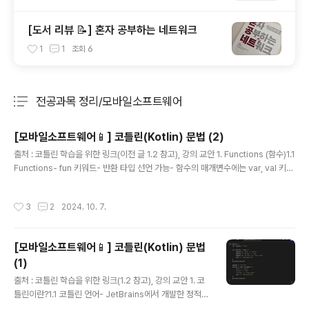
[도서 리뷰 📝] 혼자 공부하는 네트워크
1
1
조회
6
전공과목 정리/모바일소프트웨어
분류 전체보기
주요 글 목록
[모바일소프트웨어📱] 코틀린(Kotlin) 문법 (2)
글 내용
출처 : 코틀린 학습을 위한 링크(이전 글 1.2 참고), 강의 교안 1. Functions (함수)1.1
Functions- fun 키워드- 반환 타입 선언 가능- 함수의 매개변수에는 var, val 키워
드 사용 불가 (자동으로 val이 적용)fun hello() { return println("Hello, worl
d!")}fun sum(x:Int, y:Int): Int { return x + y} 1.2 Named Arguments- 매개
작성시간
3
2
2024. 10. 7.
변수명 지정 호출 가능 (Named Argument)fun printMessageWithPrefix(m
essage: String, prefix: String) { println("[$prefix] $message")}fun mai
n() {// Uses..
[모바일소프트웨어📱] 코틀린(Kotlin) 문법
(1)
글 내용
출처 : 코틀린 학습을 위한 링크(1.2 참고), 강의 교안 1. 코
틀린이란?1.1 코틀린 언어- JetBrains에서 개발한 정적
타입의 프로그래밍 언어- 2017년 구글에서 안드로이드