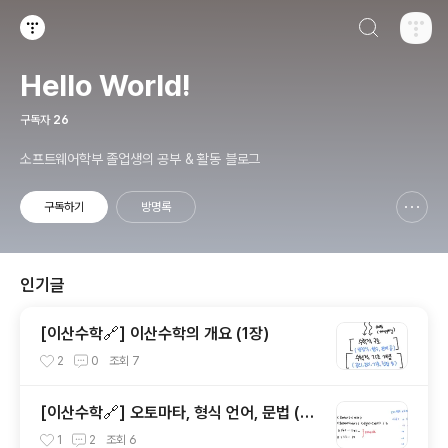
검색하기
티스토리
Hello World!
구독자
26
소프트웨어학부 졸업생의 공부 & 활동 블로그
구독하기
방명록
신고하기 레이어
열기
인기글
[이산수학🔗] 이산수학의 개요 (1장)
2
0
조회
7
[이산수학🔗] 오토마타, 형식 언어, 문법 (13
장)
1
2
조회
6