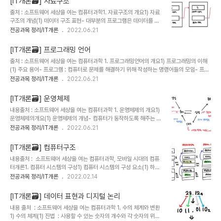
[IT개론🗃️] 자료구조
관리 시스템 (DBMS ; DataBase Management System)- 여러 응용 프로그램이 데
출처 : 소프트웨어 세상을 여는 컴퓨터과학1. 자료구조의 개요1) 자료
이터베이스를 공유하며 사용할 수 있는 환경을 제공하는 소프트웨어- 응용 프로그램은 데이
구조의 개념(1) 데이터 구조 표현- 대부분의 프로그램은 데이터를 처
터베이스를 직접 조작하지 않음 (2) 데이터베이스 관리 시..
리해 유용한 정보를 출력한다- 데이터를 어떤 구조로 표현하느냐에 따
전공과목 정리/IT개론
2022.06.21
라 성능이 달라짐 (2) 자료구조 - 프로그램에서 쉽게 이용할 수 있도
록 구성된 데이터 간의 논리적인 관계- 대표적인 자료구조ex) 배열,
[IT개론🗃️] 프로그래밍 언어
연결 리스트, 스택, 큐, 그래프, 트리 2. 배열과 연결 리스트1) 배열(1)
출처 : 소프트웨어 세상을 여는 컴퓨터과학 1. 프로그래밍언어의 개요1) 프로그래밍의 이해
배열- 같은 자료형의 데이터를 순서대로 나열한 구조- 인덱스는 첫 번
(1) 주요 용어- 프로그램 : 컴퓨터로 문제를 해결하기 위해 작성하는 명령어들의 모임- 프로
째로부터 떨어진 상대적인 위치를 나타낸다. - 배열에서 인덱스의 시
그래밍 : 프로그램을 작성하는 과정- 프로그래머 : 프로램을 작성하는 사람 또는 직업 (2) 프
전공과목 정리/IT개론
2022.06.21
작 숫자는 보통 0 (2) 1차원 배열- 인덱스를 하나만 사용하는 배열- 1
로그래밍 언어 : 프로그램을 작성할 때 사용하는 언어 (3) 고급 언어와 저급 언어- 저급 언어
차원 배열에서 임의의 요소 i가 저장된 주소 : base + (i-a)*size..
: 하드웨어 지향의 기계중심 언어ex) 기계어(machine language), 어셈블리어
[IT개론🗃️] 운영체제
(assembly language)- 고급 언어 : 사람이 이해하기 쉬운 일상 언어와 기호를 사용한
내용출처 : 소프트웨어 세상을 여는 컴퓨터과학 1. 운영체제의 개요1)
인간 중심의 언어ex) C, C++, 자바, 파이썬 (4) 프로그래밍 언어의 종류- 포트란
운영체제의개요(1) 운영체제의 개념- 컴퓨터가 동작하도록 해주는 프
(FORTRAN)엔지니어, 수학, 과학 등을 위한 수식 계..
로그램 (제어 프로그램/control program)- 하드웨어의 각 장치(자
전공과목 정리/IT개론
2022.06.21
원, resource)를 관리 (자원 관리자/resource manager)- 사용
자와 컴퓨터를 연결해주는 프로그래-사용자가 컴퓨터를 편리하게 사
[IT개론🗃️] 컴퓨터구조
용할 수 있도록 환경 제공- 커널(kernel) : 컴퓨터가 켜져 있는 동안
내용출처 : 소프트웨어 세상을 여는 컴퓨터과학, 모바일 시대의 컴퓨
에 항상 실행 중인 프로그램 (2) 운영체제의 종류마이크로소프트 윈도
터개론1. 컴퓨터 시스템의 구성1) 컴퓨터 시스템의 구성 요소(1) 하드
우, 애플 맥 OS, 오픈 소스 리눅스 2) 운영체제의 기능- 사용자 인터
웨어의 구성- 중앙처리장치 : 프로그램을 실행하고 입력된 데이터 처
전공과목 정리/IT개론
2022.02.14
페이스 제공- 컴퓨터 시스템 자원 관리 2. 프로세스관리1) 프로세스의
리- 주기억장치 : 실행 중인 프로그램과 프로그램 실행에 필요한 데이
개념(1) 프로세스- 실행되기 위해 주기억장치로 올라간 프로그램-..
터를 일시적으로 저장- 보조기억장치 : 프로그램과 데이터를 영구히
[IT개론🗃️] 데이터 표현과 디지털 논리
저장- 입출력장치 : 중앙처리장치나 주기억장치에 데이터를 입력하거
내용 출처 : 소프트웨어 세상을 여는 컴퓨터과학 1. 수의 체계와 변환
나 출력 (2) 하드웨어의 역할 2) 중앙처리장치(Central
1) 수의 체계(1) 진법 : 사용할 수 있는 숫자의 개수와 각 숫자의 위치
Processing Unit)중앙처리장치 : 메모리에 저장된 프로그램과 자료