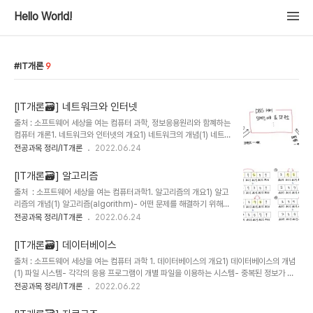
Hello World!
IT개론
9
[IT개론🗃️] 네트워크와 인터넷
출처 : 소프트웨어 세상을 여는 컴퓨터 과학, 정보응용원리와 함꼐하는
컴퓨터 개론1. 네트워크와 인터넷의 개요1) 네트워크의 개념(1) 네트
워크- 전송 매체로 연결된 장치들의 모임- 장치는 일반 컴퓨터, 프린
전공과목 정리/IT개론
2022.06.24
터나 스캐너 같은 주변 장치, 서버 같은 대형 컴퓨터를 포함하여 데이
터를 주고 받을 수 있는 모든 장치를 지칭 2) 네트워크의 분류(1)
[IT개론🗃️] 알고리즘
LAN(Local Area Network)- 비교적 가까운 거리에 위치한 소수
출처 : 소프트웨어 세상을 여는 컴퓨터과학1. 알고리즘의 개요1) 알고
의 장치를 연갈한 네트워크- 일반적으로 하나의 사무실, 하나 혹은 몇
리즘의 개념(1) 알고리즘(algorithm)- 어떤 문제를 해결하기 위해
개의 인접한 건물을 연결- 연결하는 형식, 즉 토폴로지(topology)에
구성된 일련의 절차 (2) 알고리즘의 조건- 0개 이상의 입력, 1개 이상
전공과목 정리/IT개론
2022.06.24
따라 링형, 버스형, 스타형 등으로 분류됨- 링형장치들을 원형으로 연
의 출력- 반드시 종료되어야 함- 모든 명령이 실행 가능해야 함. 2.
결데이터 전송을 위해 토큰(token)을 사용한다.- 버스형하나의 통신
정렬 알고리즘1) 선택 정렬(1) 선택 정렬(selection sort)- 정렬되지
회선에..
[IT개론🗃️] 데이터베이스
않은 데이터 중에서 가장 작은 데이터를 찾아 가장 앞의 데이터와 교환
출처 : 소프트웨어 세상을 여는 컴퓨터 과학 1. 데이터베이스의 개요1) 데이터베이스의 개념
해나가는 방식 (2) 선택 정렬의 동작과정 (3) 파이썬으로 구현한 선택
(1) 파일 시스템- 각각의 응용 프로그램이 개별 파일을 이용하는 시스템- 중복된 정보가 많
정렬def selection(ds): for a in range(0, len(ds)-1):
고, 이 중 하나가 수정되면 관련된 모든 파일이 모두 수정되어야 한다. - 이러한 문제를 해결
전공과목 정리/IT개론
2022.06.22
min_ind = a for b in range(a+1, len(ds)): ..
하기 위해 데이테베이스 사용 (2) 데이터베이스(DB ; DataBase)- 어느 한 조직이 여러 응
용 프로그램이 공유하는 관련 데이터의 모임 2) 데이터베이스 관리 시스템(1) 데이터베이스