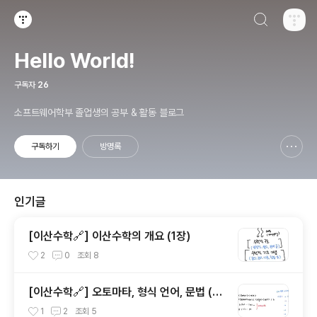
검색하기
티스토리
Hello World!
구독자
26
소프트웨어학부 졸업생의 공부 & 활동 블로그
구독하기
방명록
신고하기 레이어
열기
인기글
[이산수학🔗] 이산수학의 개요 (1장)
2
0
조회
8
[이산수학🔗] 오토마타, 형식 언어, 문법 (13
장)
1
2
조회
5