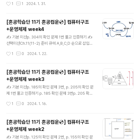
작성시간
1
1
2024. 1. 31.
를 적재해 실행하는 방식 - 스왑 영역..
프로세스 동기화12.1 동기화란?1) 동기화 (synchronizat
ion)- 프로세스 동기화 : 프로세스들 사이의 수행 시기를
맞추는 것 - 협력하여 실행되는 프로세스들의 실행 순서와
[혼공학습단 11기 혼공컴운💿] 컴퓨터구조
자원의 일관성을 보장하기 위해 필수적이다. 실행 순서 제
+운영체제 week4
어 : 프로세스를 올바른 순서대로 실행하기 상호 배제(mut
글 내용
ual exlcusion) : 동시에 접근해서는 안 되는 자원에 하나
✍️ 기본 미션p. 304의 확인 문제 1번 풀고 인증하기 ✍️
의 프로세스만 접근하게 하기 공유가 불가능한 자원의 동
선택미션Ch.11(11-2) 준비 큐에 A,B,C,D 순으로 삽입되
시 사용을 피하기 위해 사용하는 알고리즘 생산자와 소비
었다고 가정했을 때, 선입 선처리 스케줄링 알고리즘을 적
작성시간
1
0
2024. 1. 22.
자 문제 2) 생산자와 소비자 문제- 물건을 계속해..
용하면 어떤 프로세스 순서대로 CPU를 할당받는지 풀어
보기선입 선처리 스케줄링 알고리즘을 적용하면 준비 큐에
삽입된 순으로 CPU를 할당받는다. 따라서 답은 A → B →
[혼공학습단 11기 혼공컴운💿] 컴퓨터구조
C →D 이다.🗒️내용 정리Chap09. 운영체제 시작하기1)
+운영체제 week3
운영체제를 알아야 하는 이유(1) 운영체제(Operating Sy
글 내용
stem) - 프로그램에 필요한 자원을 할당하고, 프로그램이
✍️ 기본 미션p. 185의 확인 문제 3번, p. 205의 확인 문
올바르게 실행되도록 돕는 프로그램 - 자원 : 프로그램 실
제 1번 풀고 인증하기 p. 185 확인 문제 3번p. 205 확인
행에 마땅히 필요한 요소 - 메모리부팅될 때 메모리 내 커
문제 1번 ✍️ 선택미션Ch.07(07-2) RAID의 정의와 종
작성시간
1
0
2024. 1. 16.
널 영역(kernal space)이라는 공간에 따로 ..
류를 간단히 정리해 보기아래 내용 정리에서 확인하실 수
있습니다😊🗒️내용 정리Chap06. 메모리와 캐시 메모리6.
1 RAM의 종류와 특징1) RAM의 특징- 휘발성 저장 장치
[혼공학습단 11기 혼공컴운💿] 컴퓨터구조
(volatile memory)전원을 끄면 저장된 명령어와 데이터
+운영체제 week2
가 모두 날아간다.ex) RAM- 비휘발성 저장 장치 (non- v
글 내용
olatile memory)전원이 꺼져도 저장된 내용이 유지된다.
✍️ 기본 미션p. 125의 확인 문제 2번, p. 155의 확인 문