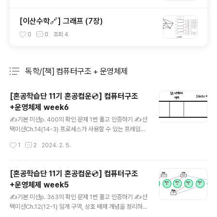
[이산수학🔗] 그래프 (7장)
0
0
조회
4
독학/[책] 컴퓨터구조 + 운영체제
분류 전체보기
주요 글 목록
[혼공학습단 11기 혼공컴운💿] 컴퓨터구조
+운영체제 week6
글 내용
✍️기본 미션p. 400의 확인 문제 1번 풀고 인증하기 ✍️선
택미션Ch.14(14-3) 프로세스가 사용할 수 있는 프레임이
3개 있고, 페이지 참조열이 '2313523423' 일 때 LRU
작성시간
1
2
2024. 2. 5.
페이지 교체 알고리즘으로 이 페이지를 참조한다면 몇 번
의 페이지 폴트가 발생하는지 풀어보기 2 3 1 -> 5 3 1 ->
5 3 2 -> 4 3 2 로 변화하는 과정에서 3번의 페이지 폴트
[혼공학습단 11기 혼공컴운💿] 컴퓨터구조
가 발생한다.🗒️내용 정리Chap14. 가상 메모리14.1 *연속
+운영체제 week5
메모리 할당* 프로세스에 연속적인 메모리 공간을 할당하
글 내용
는 방식 1) 스와핑 (swaping)- 현재 실행되지 않는 프로
✍️기본 미션p. 363의 확인 문제 1번 풀고 인증하기 ✍️선
세스들을 임시로 보조기억장치 일부 영역으로 쫓아내고,
택미션Ch.12(12-1) 임계 구역, 상호 배제 개념을 정리하
그렇게 해서 생긴 메모리상의 빈 공간에 또 다른 프로세스
기아래 내용 정리를 확인해 주세요!🗒️내용 정리Chap12.