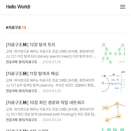
Hello World!
자료구조
13
[자료구조💾] 12장 탐색 트리
교재 : 파이썬으로 배우는 자료구조 프로그래밍 (유석종, 휴먼싸이언
스) 12.1 이진 탐색 트리 (binary search tree)1) 이진 탐색 트리-
이진 탐색 알고리즘을 적용하여 원소들을 저장한 이진 트리- 다음의
전공과목 정리/자료구조
2024.01.26
조건을 만족해야 한다.트리 내의 모든 원소는 유일해야 한다.루트는 자
신의왼쪽 서브트리에존재하는 모든 노드보다 크고, 오른쪽 서브 트리
[자료구조💾] 11장 탐색과 해싱
의 모든 노드보다 작다.왼쪽 서브 트리와 오른쪽 서브 트리도 이진 탐
교재 : 파이썬으로 배우는 자료구조 프로그래밍 (유석종, 휴먼싸이언
색 트리이다.- 평균 탐색 시간(h = 트리의 높이) : O(h) 2) 이진 탐색
스) 11.1 순차 탐색1) 탐색 (search)- 주어진 레코드 집합에서 특정
트리의 노드 탐색- 탐색 키와 중간 값을 비교한 후 결과에 따라 탐색
키(key)와 일치하는 원소를 찾는 작업- 키 필드 (key field) : 레코드
전공과목 정리/자료구조
2024.01.25
성공, 왼쪽 서브 트리 탐색, 오른쪽 서브트리 탐색 중 하나이다.- 재귀
의 여러가지 속성(attribute) 중 탐색 기준이 되는 속성- 레코드들이
적 이진 탐색 트리def rbst(root, item): if n..
미리 정렬되어 있는 경우 탐색 효율이 높아진다.- 탐색 알고리즘의 종
[자료구조💾] 10장 최단 경로와 작업 네트워크
류 : 순차 탐색, 이진 탐색, 보간 탐색, 해싱 탐색 등 2) 순차 탐색
교재 : 파이썬으로 배우는 자료구조 프로그래밍 (유석종, 휴먼싸이언
(sequential search)- 탐색 대상에 아무 조건이 없으며 탐색 키를
스) 10.1 최단 경로 탐색 (shortest path finding)1) 최단 경로 탐
찾을 때까지 순차적으로 반복 비교하는 방법- 원소들이 미리 정렬될
색- 그래프의대표적인 문제 중 하나- 탐욕 알고리즘, 다익스트라 알고
전공과목 정리/자료구조
2024.01.24
필요는 없지만 탐색 성능에 큰 편차가 발생한다.- 시간 복잡도 :
리즘, 플로이드-와샬 알고리즘 등이 있음. 2) 탐욕 알고리즘
O(n)- 코드def seq_search(num, ..
(Greedy algorithm)- 출발지에서 최소 비용 간선만을 포함하여 미