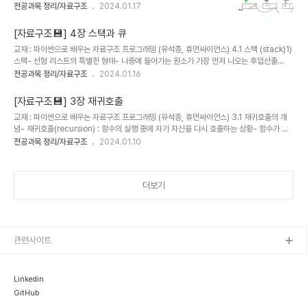
list) : 노드들이 링크에 의해 순차적으로 연결된 자료구조- 노드는 값
전공과목 정리/자료구조
2024.01.17
여 텍스트 문서를 압축하는 방법각 문자를 출현 빈도에 따라 나열한다.
을 저장하는 공간과 노드를 연결하는 링크(link)로 구성된다.- 단일 연
출현 빈도를 순서대로 트리(tree)의 단말노드(t..
결 리스트 (singly linked list) : 노드들이 한 방향으로만 연결된 구
[자료구조💾] 4장 스택과 큐
조- 이중 연결 리스트 (doubly linked llist) : 앞 뒤 양방향으로 연
교재 : 파이썬으로 배우는 자료구조 프로그래밍 (유석종, 휴먼싸이언스) 4.1 스택 (stack)1)
결된 구조- 체인(chain) : 연결 리스트가 마지막 노드(마지막 노드 링
스택- 선형 리스트의 특별한 형태- 나중에 들어가는 원소가 가장 먼저 나오는 후입선출
크에 None이 저장됨.)에서 끝나는 구조- 순환 연결 리스트
(LIFO; Last In First Out) 구조- 함수 호출 관리, 문법 검사(syntax checking), 수식
전공과목 정리/자료구조
2024.01.16
(circular linked list) : 마지막 노드가 첫 노드와 연결되는 구조 2)
평가(expression evalution) 등에 많이 사용한다.- top : 마지막으로 추가된 원소를 가
연결 리스트의 표현- ..
리키는 변수- push : 스택에 원소를 추가하는 연산- pop : 스택에서 원소를 삭제하는 연
[자료구조💾] 3장 재귀호출
산- 정적 배열로 스택을 구현할 경우, push 함수는 스택에 원소를 추가하기 전에 'stack
교재 : 파이썬으로 배우는 자료구조 프로그래밍 (유석종, 휴먼싸이언스) 3.1 재귀호출의 개
full' 상태인지, pop 함수는 스택에서 원소를 꺼내기 전에 스택이 빈 상태(top이 -1)인지를
념- 재귀호출(recursion) : 함수의 실행 중에 자기 자신을 다시 호출하는 상황- 함수가 실
검사한다..
행되면 함수의 실행 환경 정보(지역변수, 복귀주소 등)가 저장된 활성 레코드가 생성되어 시
전공과목 정리/자료구조
2024.01.10
스템 스택에 추가된다. -> 재귀함수는 호출되는 횟수만큼 활성 레코드가 스택에 쌓임.- 재
귀 호출을 멈추는 조건인 종결 조건(exit condition)을 잘못 설정하면 무한 루프에 빠지게
된다. 3.2 이진 탐색1) 이진탐색- 순차 탐색(sequential search) 원하는 원소를 찾을 때
더보기
까지 순서대로 반복 비교를 수행한다.정렬 과정 없이 바로 탐색을 수행할 수 있지만 탐색 성
능 편차가 큰 편이다.- 이진 탐색(binary..
관련사이트
Linkedin
GitHub