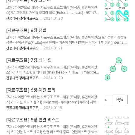
[자료구조💾] 9장 그래프
방문 노드로 이동하는 경로 탐색 방법- 목적지에 도달할 때까지 위 과
교재 : 파이썬으로 배우는 자료구조 프로그래밍 (유석종, 휴먼싸이언
정을 반복한다.- 매 순간 최적이라고 판단하는 것을 반복적으로 선택
스) 9.1 그래프의 개념1) 오일러 회로 (Eulerian circuit)- 모든 간선
한다.- 지역적인 해(local solution)를 제공해줄 수 있지만, 전역적
을 한 번씩만 이용해 출발 위치로 돌아온다.- 각 정점의 차수가 짝수여
전공과목 정리/자료구조
2024.01.23
인 해(global solution)를 보장하지는 않는다. 3) 다익스트라 알고
야 한다. 2) 오일러 경로 (Eulerian trail)- 모든 정점을 한 번씩만 방
리즘 (Dijkstra)- 노드 간의 최단 경로를 찾기 ..
문하고 출발 위치오 종착 위치가 다르다.- 출발점과 종착점을 제외한
[자료구조💾] 8장 정렬
정점의 개수가 짝수여야 한다. 3) 그래프- 통신망이나 도로망의 관리,
교재 : 파이썬으로 배우는 자료구조 프로그래밍 (유석종, 휴먼싸이언스) 8.1 정렬의 종류1)
최단거리 경로 탐색,소셜 네트워크 분석 등 다양한 분야에 활용된다.-
정렬- 주어진 원소(레코드)들을 원하는 기준에 의해 나열하는 작업- 내부 정렬(internal
그래프로 해결 가능한 통신망 문제의 예네트워크의 연결성 확인네트
sort) : 정렬 작업을 주 메모리에서 처리한다.- 외부 정렬(external sort) : 정렬 작업을 외
전공과목 정리/자료구조
2024.01.21
워크에서 컴포넌트 탐색연결 네트워크를 유지하는 데 필요한 최소 간
부 기억장치에서 처리한다. 2) 외부 정렬- 정렬한 원소 개수가 메모리 개수보다 큰 경우 수
선 수 9.2 그래프의 용어1) 정점과 간선- 정점(vertex)..
행한다.- 정렬 과정 (전체 원소의 수 : n, 메모리의 크기 : m)n개의 원소를 m으로 나누어
[자료구조💾] 7장 최대 힙
n/m개의 세그먼트로 분할한다.각 세그먼트를 주 메모리에 로드하여 내부 정렬 알고리즘으
교재 : 파이썬으로 배우는 자료구조 프로그래밍 (유석종, 휴먼싸이언
로 정렬한 후 다시언래의 하드 디스크 위치에 저장한다.정렬된 2개의 세그먼트 쌍에 대해서
스) 7.1 최대 최소힙1) 최대 힙 (max heap)- 최대 트리 (max tree)
합병 정렬을 수행한다.하나의 정렬된 세그먼트가 ..
: 이진 트리에서 각 노드의 키 값이 그 자식 노드보다 큰 트리- 최대
전공과목 정리/자료구조
2024.01.20
힙: 최대 트리의 조건을 만족하는 완전 이진 트리- 루트에 전체 노드의
최댓값이 저장되므로 최대값을 탐색하는 데 유용하다.2) 최소 힙
[자료구조💾] 6장 이진 트리
(min heap)- 최소 트리 (min tree) : 각 노드 값이 그 자식 느도보
교재 : 파이썬으로 배우는 자료구조 프로그래밍 (유석종, 휴먼싸이언
다 작은 트리- 최소 힙 : 최 소 트리이면서 완전 이진 트리 조건을 만족
스) 6.1 이진 트리의 정의1) 트리(tree)- 루트(root)와 루트의 서브트
하는 경우- 루트에 전체 노드의 최솟값이 저장된다. 3) 최대 힙에 노
리(sub-tree)로 구성된 계층형(hierarchical) 자료구조- 최소 하
전공과목 정리/자료구조
2024.01.18
드 추가- 최대 트리와 완전 이진 트리의 조건을 모두 만족해야 한다.완
나 이상의 노드가 있어야 한다.- 서브 트리는 부모 노드를 제거한 후
전 이진 트리의 조건을 만족하기 위해 노드는 트리의 ..
남은 부분 트리- 계통도, 조직도, 폴더의 구조 등 계층적 구조를 갖는
[자료구조💾] 5장 연결 리스트
영역에서 활용된다. 2) 이진 트리(binary tree)- 각 노드가 최소 2개
교재 : 파이썬으로 배우는 자료구조 프로그래밍 (유석종, 휴먼싸이언
의 자식 노드를 갖도록 제한하는 트리- ex) 허프만 코딩 트리
스) 5.1 연결 리스트 개요1) 연결 리스트의 종류- 연결리스트 (linked
(Huffman coding tree)허프만 코딩 : 가변 길이 부호화를 사용하